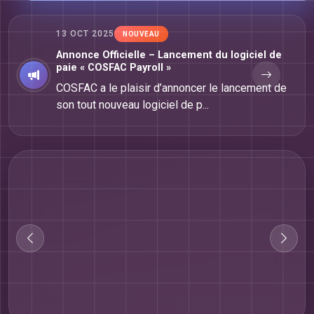
ACTUALITÉ
13 OCT 2025
NOUVEAU
Annonce Officielle – Lancement du logiciel de
paie « COSFAC Payroll »
COSFAC a le plaisir d’annoncer le lancement de
son tout nouveau logiciel de p...
Lire la suite
Lire la suite
Lire la suite